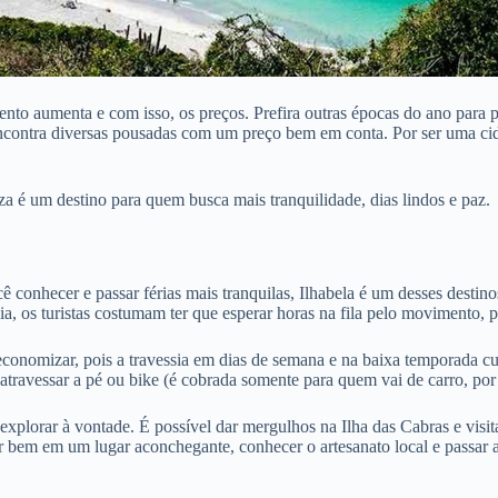
nto aumenta e com isso, os preços. Prefira outras épocas do ano para p
ncontra diversas pousadas com um preço bem em conta. Por ser uma cid
eza é um destino para quem busca mais tranquilidade, dias lindos e paz.
cê conhecer e passar férias mais tranquilas, Ilhabela é um desses destin
ia, os turistas costumam ter que esperar horas na fila pelo movimento,
onomizar, pois a travessia em dias de semana e na baixa temporada cu
 atravessar a pé ou bike (é cobrada somente para quem vai de carro, po
explorar à vontade. É possível dar mergulhos na Ilha das Cabras e visita
r bem em um lugar aconchegante, conhecer o artesanato local e passar a