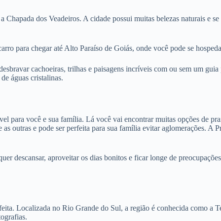
a Chapada dos Veadeiros. A cidade possui muitas belezas naturais e se 
m carro para chegar até Alto Paraíso de Goiás, onde você pode se hospeda
bravar cachoeiras, trilhas e paisagens incríveis com ou sem um guia pa
de águas cristalinas.
el para você e sua família. Lá você vai encontrar muitas opções de prai
as outras e pode ser perfeita para sua família evitar aglomerações. A 
quer descansar, aproveitar os dias bonitos e ficar longe de preocupaçõ
eita. Localizada no Rio Grande do Sul, a região é conhecida como a T
ografias.