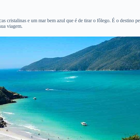
s cristalinas e um mar bem azul que é de tirar o fôlego. É o destino pe
 sua viagem.