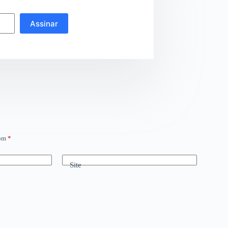
Assinar
com
*
Site